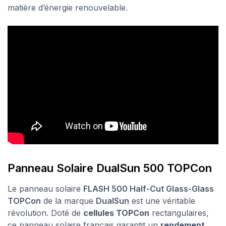
matière d’énergie renouvelable.
Panneau Solaire DualSun 500 TOPCon
Le panneau solaire
FLASH 500 Half-Cut Glass-Glass
TOPCon
de la marque
DualSun
est une véritable
révolution. Doté de
cellules TOPCon
rectangulaires,
ce panneau solaire français garantit un
rendement