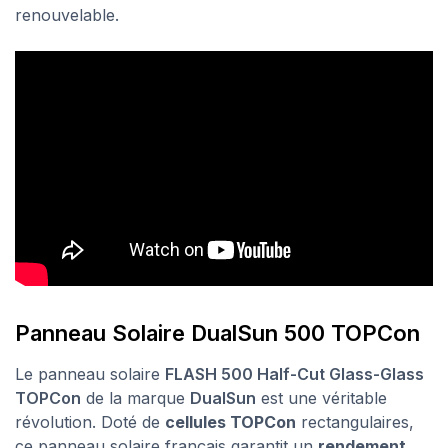
renouvelable.
Panneau Solaire DualSun 500 TOPCon
Le panneau solaire
FLASH 500 Half-Cut Glass-Glass
TOPCon
de la marque
DualSun
est une véritable
révolution. Doté de
cellules TOPCon
rectangulaires,
ce panneau solaire français garantit un
rendement