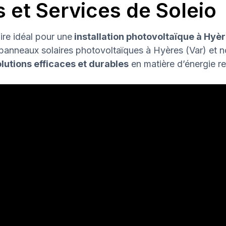
s et Services de Soleio
ire idéal pour une
installation photovoltaïque à Hyè
s panneaux solaires photovoltaïques à Hyères (Var) et
lutions efficaces et durables
en matière d’énergie r