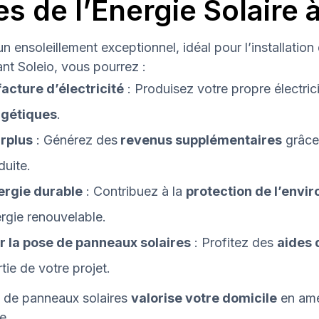
s de l’Énergie Solaire 
un ensoleillement exceptionnel, idéal pour l’installatio
ant Soleio, vous pourrez :
acture d’électricité
: Produisez votre propre électric
gétiques
.
rplus
: Générez des
revenus supplémentaires
grâce 
duite.
nergie durable
: Contribuez à la
protection de l’envi
ergie renouvelable.
 la pose de panneaux solaires
: Profitez des
aides 
tie de votre projet.
on de panneaux solaires
valorise votre domicile
en amé
e.