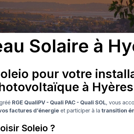
au Solaire à Hy
oleio pour votre install
photovoltaïque à Hyères
 agréé
RGE QualiPV - Quali PAC - Quali SOL
, vous acc
vos factures d’énergie
et participer à la
transition é
isir Soleio ?