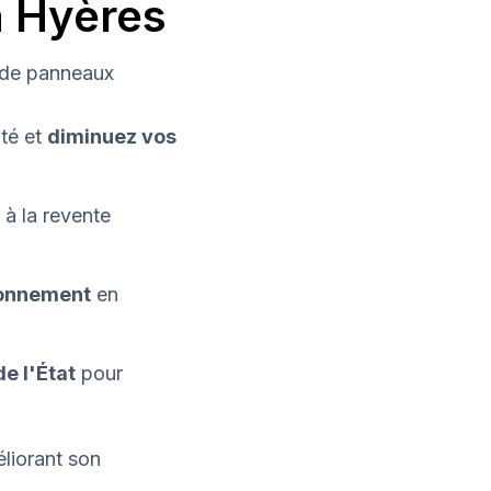
à Hyères
n de panneaux
ité et
diminuez vos
à la revente
ronnement
en
de l'État
pour
liorant son