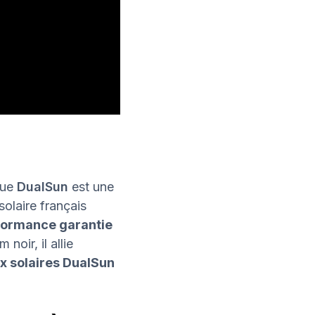
que
DualSun
est une
olaire français
formance garantie
oir, il allie
x solaires DualSun