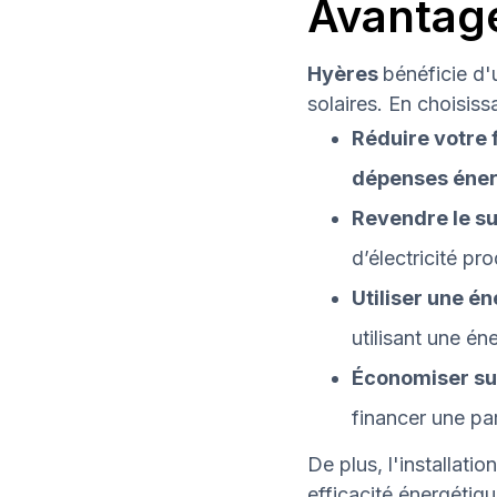
Avantage
Hyères
bénéficie d'
solaires. En choisiss
Réduire votre f
dépenses éner
Revendre le su
d’électricité pro
Utiliser une é
utilisant une én
Économiser sur
financer une par
De plus, l'installati
efficacité énergétiqu