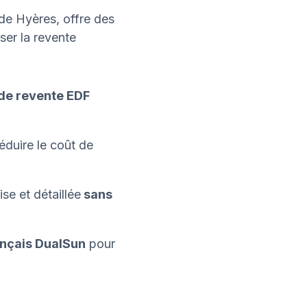
de Hyères, offre des
ser la revente
 de revente EDF
éduire le coût de
se et détaillée
sans
ançais DualSun
pour