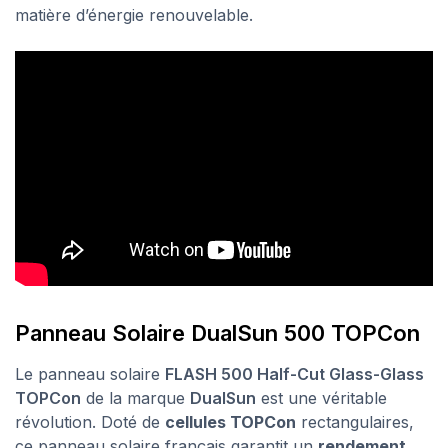
matière d’énergie renouvelable.
Panneau Solaire DualSun 500 TOPCon
Le panneau solaire
FLASH 500 Half-Cut Glass-Glass
TOPCon
de la marque
DualSun
est une véritable
révolution. Doté de
cellules TOPCon
rectangulaires,
ce panneau solaire français garantit un
rendement